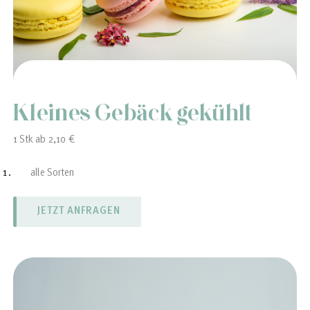
Kleines Gebäck gekühlt
1 Stk ab 2,10 €
alle Sorten
Sahnerollen
Sahnetörtchen
Eclairs
Obsttörtchen
Windbeutel
Macarons
JETZT ANFRAGEN