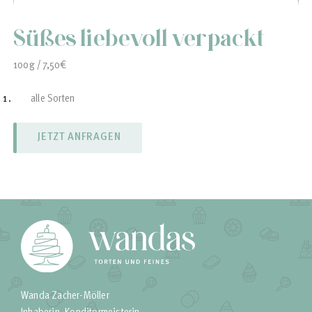
Süßes liebevoll verpackt
100g / 7,50€
alle Sorten
Champagner
Kaffee
Baileys
Chilli- Orange
Eierlikör
Pfefferminz
Orangenlikör
Buttertrüffel
Whiskey
Nugat
und vieles mehr
JETZT ANFRAGEN
Wanda Zacher-Möller
Inhaberin, Konditormeisterin