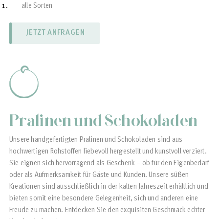
alle Sorten
Teegebäck (gefüllt/ungefüllt)
Kokosmakronen
Sandgebäck
Vanillegipferl
Bethmännchen
Schwarz-Weiß-Gebäck
Schneeflöckchen
Zimtsterne
Heidesand
Anisplätzchen
Marzipankartoffeln
Spekulatius
Orangenplätzchen
und vieles mehr
JETZT ANFRAGEN
Pralinen und Schokoladen
Unsere handgefertigten Pralinen und Schokoladen sind aus
hochwertigen Rohstoffen liebevoll hergestellt und kunstvoll verziert.
Sie eignen sich hervorragend als Geschenk – ob für den Eigenbedarf
oder als Aufmerksamkeit für Gäste und Kunden. Unsere süßen
Kreationen sind ausschließlich in der kalten Jahreszeit erhältlich und
bieten somit eine besondere Gelegenheit, sich und anderen eine
Freude zu machen. Entdecken Sie den exquisiten Geschmack echter