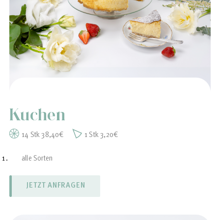
Kuchen
14 Stk 38,40€
1 Stk 3,20€
alle Sorten
Apfelkuchen
Bienenstich
Erdbeer Rhabarber
Käsekuchen
Eierschecke
Stachelbeerkuchen
Zupfkuchen
Rhabarberkuchen
Schmandkuchen
Baiserkuchen mit Früchten
Verschiedene vegane Kuchen
JETZT ANFRAGEN