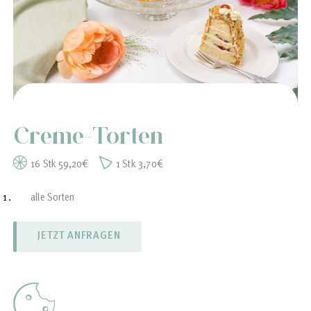
Creme-Torten
16 Stk 59,20€
1 Stk 3,70€
alle Sorten
Erdbeercreme
Zitronencreme
Schokocreme
Rumcreme
Himbeercreme
Frankfurter Kranz
Nougatcreme
Eiche hell/dunkel
Vanillecreme
Pücklercreme
Marzipancreme
und noch vieles mehr
JETZT ANFRAGEN