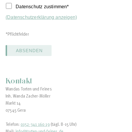
Datenschutz zustimmen*
(Datenschutzerklärung anzeigen)
*Pflichtfelder
ABSENDEN
Kontakt
Wandas Torten und Feines
Inh. Wanda Zacher-Möller
Markt 14
07545 Gera
Telefon:
0152-341 160 19
(tägl. 8-15 Uhr)
Mail:
info
@
torten-und-feines
.
de