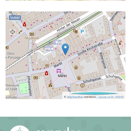
Vollbild
©
OpenStreetMap
contributors.
·
Lösung von Dr. DSGVO